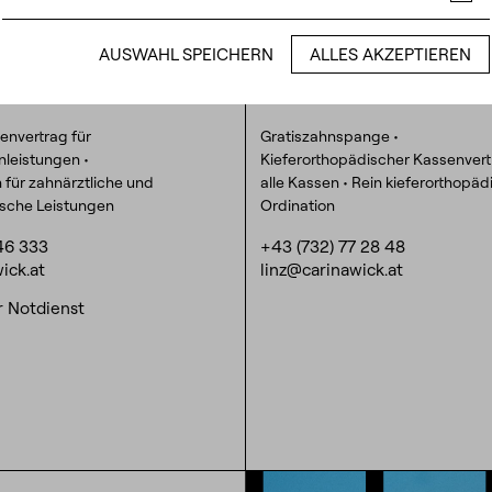
0
— 18:00
Di.
8:00
— 17:00
Co
0
— 18:00
Mi.
8:00
— 16:30
0
— 18:00
Do.
8:00
— 17:00
AUSWAHL SPEICHERN
ALLES AKZEPTIEREN
0
— 18:00
Fr.
8:00
— 13:00
envertrag für
Gratiszahnspange •
nleistungen •
Kieferorthopädischer Kassenver
n für zahnärztliche und
alle Kassen • Rein kieferorthopä
ische Leistungen
Ordination
46 333
+43 (732) 77 28 48
ick.at
linz@carinawick.at
r Notdienst