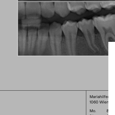
Mariahilferst
1060 Wien
Mo.
8:0