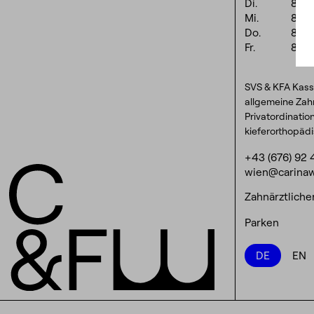
Di.
8:0
Mi.
8:0
Do.
8:0
Fr.
8:0
SVS & KFA Kass
allgemeine Zah
Privatordinatio
kieferorthopäd
+43 (676) 92 
wien@carinaw
Zahnärztliche
Parken
DE
EN