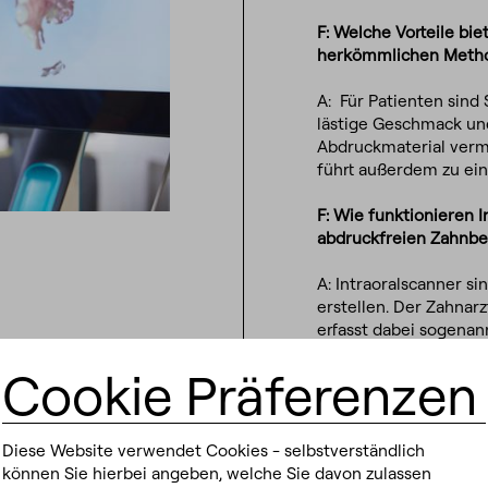
F: Welche Vorteile bi
herkömmlichen Meth
A:
Für Patienten sind 
lästige Geschmack un
Abdruckmaterial vermi
führt außerdem zu ein
F: Wie funktionieren I
abdruckfreien Zahnb
A:
Intraoralscanner si
erstellen. Der Zahnar
erfasst dabei sogenan
Grundlage für die Her
Cookie Präferenzen
dass herkömmliche Ab
F: Sind abdruckfreie 
Diese Website verwendet Cookies - selbstverständlich
A:
In den meisten Fäll
können Sie hierbei angeben, welche Sie davon zulassen