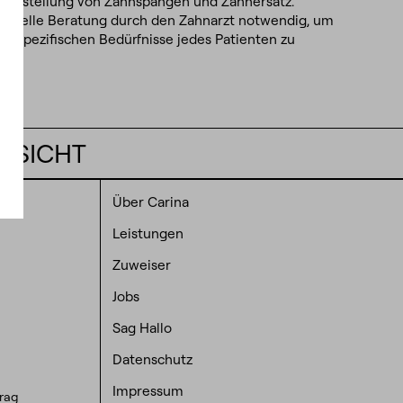
 Herstellung von Zahnspangen und Zahnersatz.
viduelle Beratung durch den Zahnarzt notwendig, um
hnical
die spezifischen Bedürfnisse jedes Patienten zu
okies
keting
okies
tistics
okies
RSICHT
Über Carina
Leistungen
Zuweiser
Jobs
Sag Hallo
Datenschutz
Impressum
trag