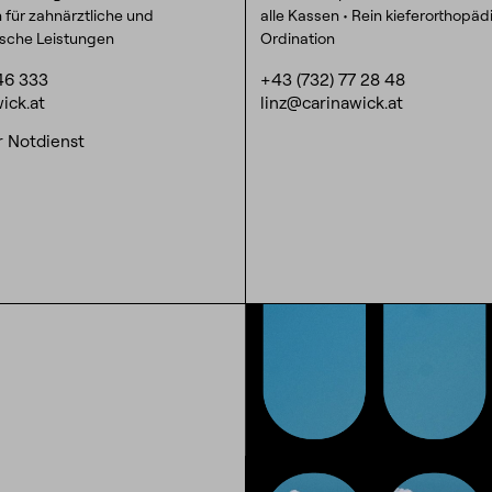
n für zahnärztliche und
alle Kassen • Rein kieferorthopä
ische Leistungen
Ordination
46 333
+43 (732) 77 28 48
ick.at
linz@carinawick.at
r Notdienst