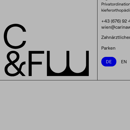
Privatordinatio
kieferorthopäd
+43 (676) 92 
wien@carinaw
Zahnärztliche
Parken
DE
EN