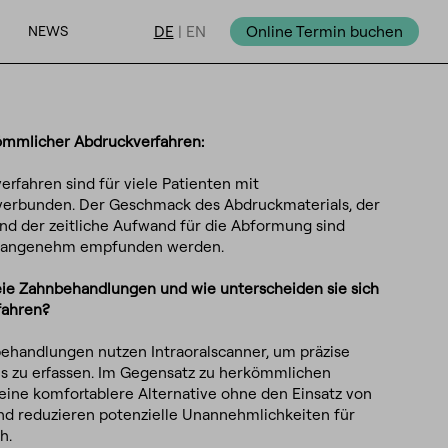
NEWS
DE
|
EN
Online Termin buchen
ömmlicher Abdruckverfahren:
erfahren sind für viele Patienten mit
erbunden. Der Geschmack des Abdruckmaterials, der
nd der zeitliche Aufwand für die Abformung sind
 unangenehm empfunden werden.
eie Zahnbehandlungen und wie unterscheiden sie sich
rfahren?
ehandlungen nutzen Intraoralscanner, um präzise
es zu erfassen. Im Gegensatz zu herkömmlichen
eine komfortablere Alternative ohne den Einsatz von
nd reduzieren potenzielle Unannehmlichkeiten für
h.