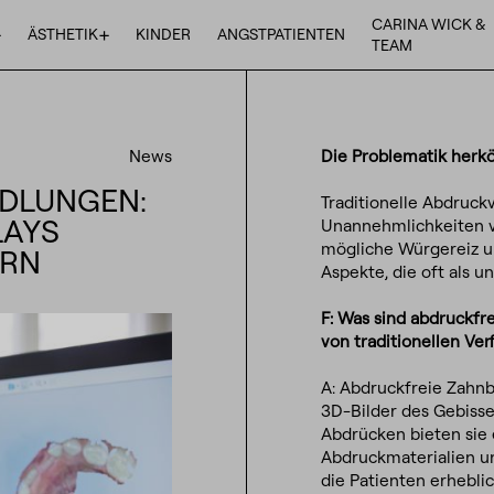
CARINA WICK &
+
+
ÄSTHETIK
KINDER
ANGSTPATIENTEN
TEAM
News
Die Problematik herk
DLUNGEN:
Traditionelle Abdruckv
LAYS
Unannehmlichkeiten v
mögliche Würgereiz u
ERN
Aspekte, die oft als
F: Was sind abdruckfr
von traditionellen Ve
A:
Abdruckfreie Zahnb
3D-Bilder des Gebiss
Abdrücken bieten sie 
Abdruckmaterialien u
die Patienten erheblic