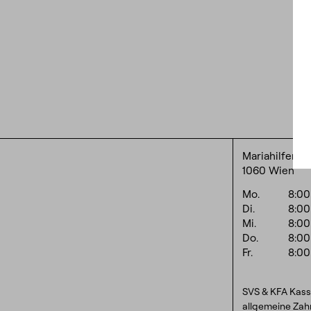
Mariahilferst
1060 Wien
Mo.
8:0
Di.
8:0
Mi.
8:0
Do.
8:0
Fr.
8:0
SVS & KFA Kass
allgemeine Zah