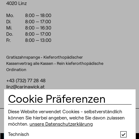
4020 Linz
Mo.
8:00
— 18:00
Di.
8:00
— 17:00
Mi.
8:00
— 16:30
Do.
8:00
— 17:00
Fr.
8:00
— 13:00
Gratiszahnspange • Kieferorthopädischer
Kassenvertrag alle Kassen • Rein kieferorthopädische
Ordination
+43 (732) 77 28 48
linz@carinawick.at
Cookie Präferenzen
Diese Website verwendet Cookies - selbstverständlich
© 2026 | Carina Wick |
Branding by KR8 Bureau
|
Design +
können Sie hierbei angeben, welche Sie davon zulassen
Code by FF Office
möchten.
unsere Datenschutzerklärung
Techn
Technisch