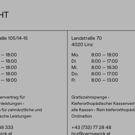
HT
raße 105/14-15
Landstraße 70
4020 Linz
0
— 18:00
Mo.
8:00
— 18:00
0
— 18:00
Di.
8:00
— 17:00
0
— 18:00
Mi.
8:00
— 16:30
0
— 18:00
Do.
8:00
— 17:00
0
— 18:00
Fr.
8:00
— 13:00
envertrag für
Gratiszahnspange •
nleistungen •
Kieferorthopädischer Kassenver
n für zahnärztliche und
alle Kassen • Rein kieferorthopä
ische Leistungen
Ordination
46 333
+43 (732) 77 28 48
ick.at
linz@carinawick.at