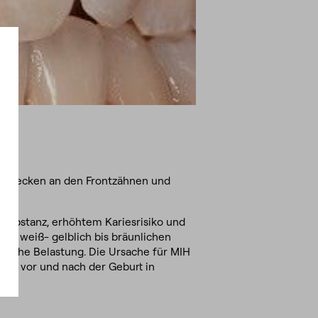
hnical
okies
ße Flecken an den Frontzähnen und
keting
okies
tistics
substanz, erhöhtem Kariesrisiko und
okies
ie weiß- gelblich bis bräunlichen
tische Belastung. Die Ursache für MIH
hen vor und nach der Geburt in