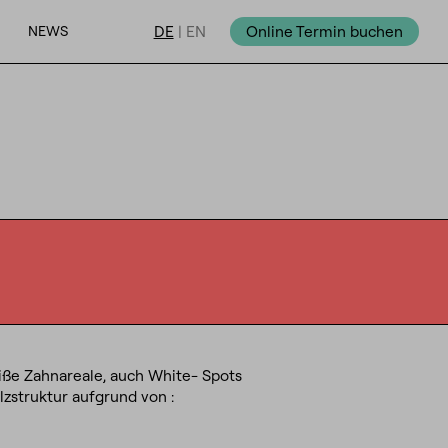
NEWS
DE
|
EN
Online Termin buchen
iße Zahnareale, auch White- Spots
zstruktur aufgrund von :