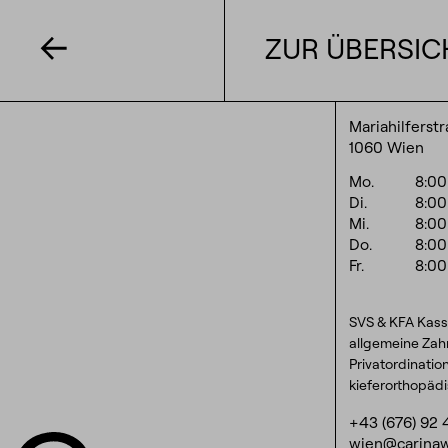
ZUR ÜBERSIC
Mariahilferst
1060 Wien
Mo.
8:0
Di.
8:0
Mi.
8:0
Do.
8:0
Fr.
8:0
SVS & KFA Kass
allgemeine Zah
Privatordinatio
kieferorthopäd
+43 (676) 92 
wien@carinaw