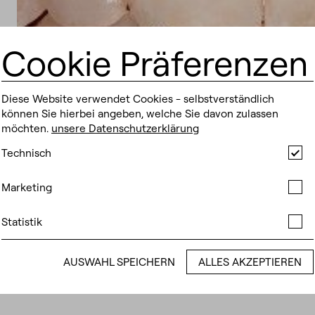
Cookie Präferenzen
Diese Website verwendet Cookies - selbstverständlich
können Sie hierbei angeben, welche Sie davon zulassen
möchten.
unsere Datenschutzerklärung
Tec
Technisch
Co
Molaren Inzisiven Hypomineralisation. Wenn bräunlich wei
Mar
Marketing
auch Molaren auftreten.
Co
Sta
Abhängig vom Schweregrad kann es zu Verlust von Zahnhart
Statistik
Co
höherer Empfindlichkeit (Temperatur, Berührung) kommen. D
Flecken sind vor allem im Frontzahnbereich auch eine ästhe
AUSWAHL SPEICHERN
ALLES AKZEPTIEREN
ist nachwievor ungeklärt. In der Wissenschaft werden Ursac
Betracht gezogen.